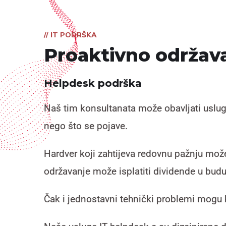
// IT PODRŠKA
Proaktivno održava
Helpdesk podrška
Naš tim konsultanata može obavljati usluge
nego što se pojave.
Hardver koji zahtijeva redovnu pažnju može
održavanje može isplatiti dividende u buduć
Čak i jednostavni tehnički problemi mogu 