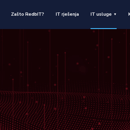
Zašto RedbIT?
IT rješenja
IT usluge