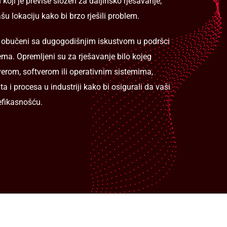
koji je previše složen za daljinsko rješavanje,
šu lokaciju kako bi brzo rješili problem.
i obučeni sa dugogodišnjim iskustvom u podršci
ema. Opremljeni su za rješavanje bilo kojeg
erom, softverom ili operativnim sistemima,
ta i procesa u industriji kako bi osigurali da vaši
efikasnošću.