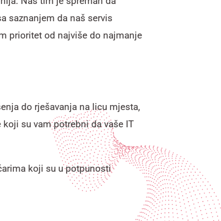
nija. Naš tim je spreman da
 sa saznanjem da naš servis
im prioritet od najviše do najmanje
enja do rješavanja na licu mjesta,
e koji su vam potrebni da vaše IT
čarima koji su u potpunosti