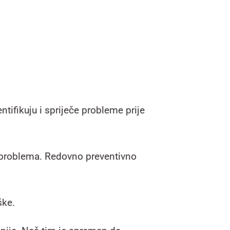
tifikuju i spriječe probleme prije
ez problema. Redovno preventivno
ške.