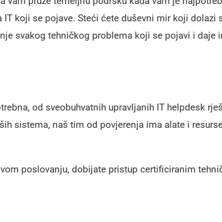
da vam pruže temeljnu podršku kada vam je najpotreb
T koji se pojave. Steći ćete duševni mir koji dolazi
anje svakog tehničkog problema koji se pojavi i daje 
trebna, od sveobuhvatnih upravljanih IT helpdesk rješ
ših sistema, naš tim od povjerenja ima alate i resurs
vom poslovanju, dobijate pristup certificiranim tehni