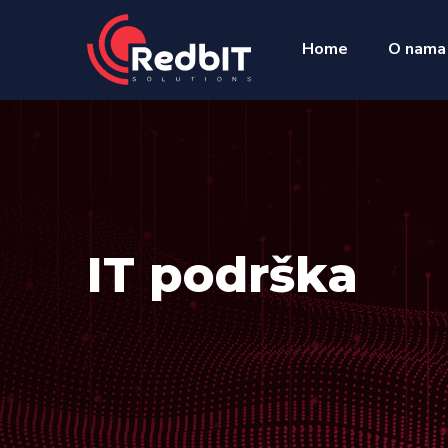
Home
O nama
IT podrška