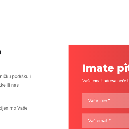
o
Imate pi
hničku podršku i
Vaša email adresa neće bi
ke ili nas
cijenimo Vaše