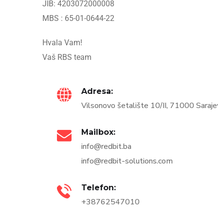
JIB: 4203072000008
MBS : 65-01-0644-22
Hvala Vam!
Vaš RBS team
Adresa:
Vilsonovo šetalište 10/II, 71000 Saraje
Mailbox:
info@redbit.ba
info@redbit-solutions.com
Telefon:
+38762547010